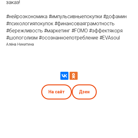
заказ!
#нейроэкономика #импульсивныепокупки #дофамин
#психологияпокупок #финансоваяграмотность
#бережливость #маркетинг #FOMO #эффектякоря
#шопоголизм #осознанноепотребление #EVAsoul
Алёна Никитина
На сайт
Дзен