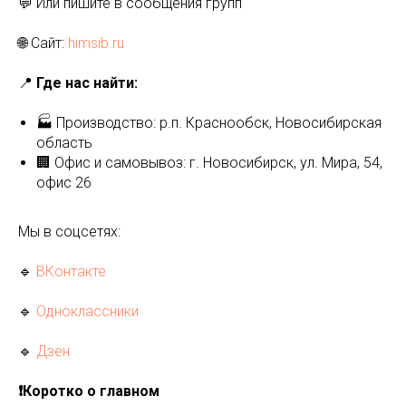
💬 Или пишите в сообщения групп
🌐 Сайт:
himsib.ru
📍
Где нас найти:
🏭 Производство: р.п. Краснообск, Новосибирская
область
🏢 Офис и самовывоз: г. Новосибирск, ул. Мира, 54,
офис 26
Мы в соцсетях:
🔹
ВКонтакте
🔹
Одноклассники
🔹
Дзен
❗️Коротко о главном