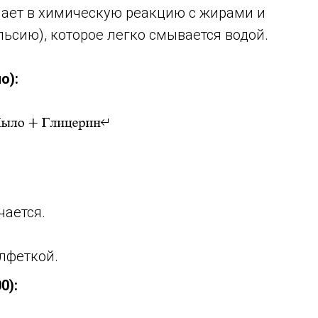
упает в химическую реакцию с жирами и
ьсию), которое легко смывается водой.
о):
чается.
алфеткой.
0):