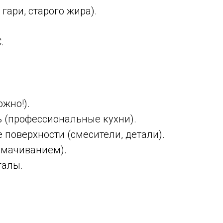
 гари, старого жира).
.
жно!).
 (профессиональные кухни).
поверхности (смесители, детали).
амачиванием).
галы.