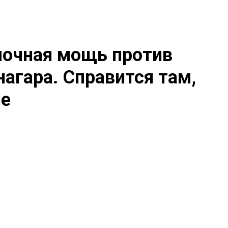
лочная мощь против
нагара. Справится там,
ие