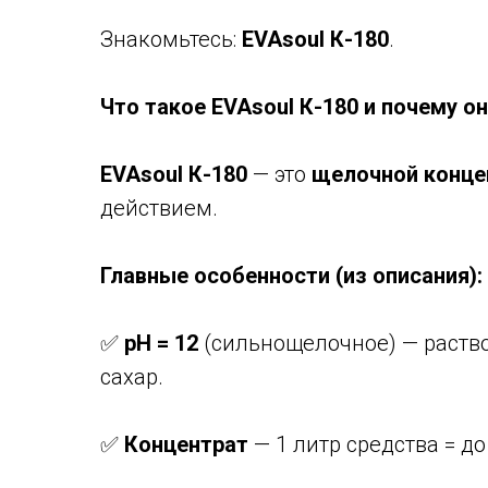
Знакомьтесь:
EVAsoul К-180
.
Что такое EVAsoul К-180 и почему о
EVAsoul К-180
— это
щелочной конце
действием.
Главные особенности (из описания):
✅
pH = 12
(сильнощелочное) — раств
сахар.
✅
Концентрат
— 1 литр средства = до