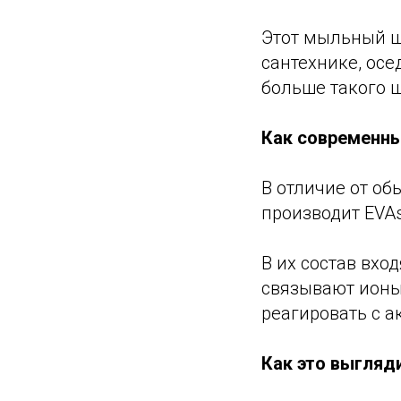
Этот мыльный ш
сантехнике, осе
больше такого 
Как современны
В отличие от о
производит EVAs
В их состав вх
связывают ионы
реагировать с 
Как это выгляд