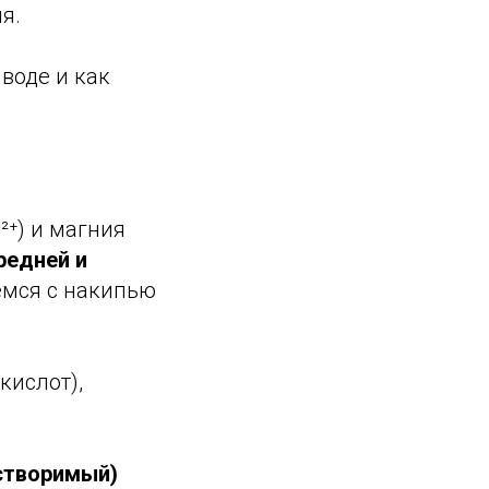
я.
воде и как
²⁺) и магния
редней и
емся с накипью
кислот),
створимый)