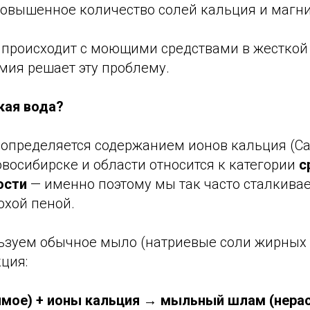
повышенное количество солей кальция и магни
 происходит с моющими средствами в жесткой 
мия решает эту проблему.
кая вода?
 определяется содержанием ионов кальция (Ca
Новосибирске и области относится к категории
с
ости
— именно поэтому мы так часто сталкива
охой пеной.
ьзуем обычное мыло (натриевые соли жирных 
ция:
мое) + ионы кальция → мыльный шлам (нера