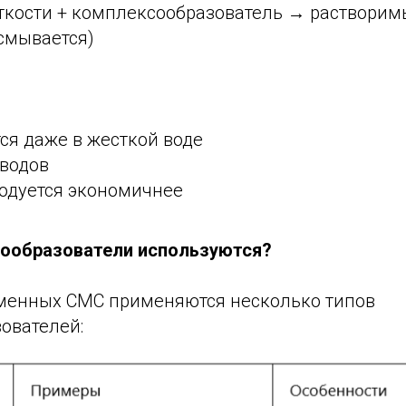
сткости + комплексообразователь → раствори
смывается)
ся даже в жесткой воде
зводов
ходуется экономичнее
ообразователи используются?
еменных СМС применяются несколько типов
ователей: