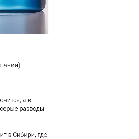
мпании)
нится, а в
 серые разводы,
ит в Сибири, где