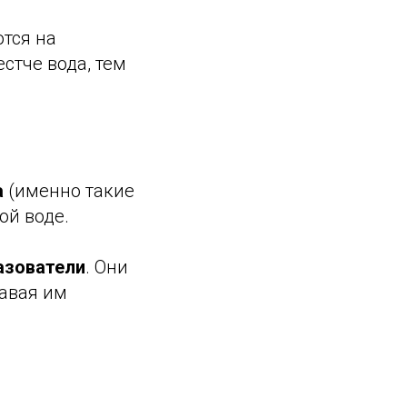
тся на
стче вода, тем
а
(именно такие
ой воде.
азователи
. Они
авая им