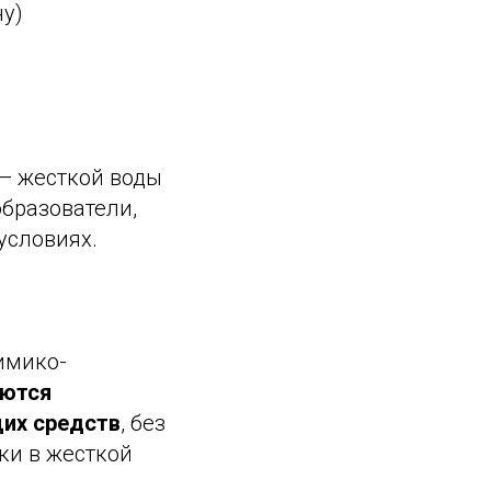
ну)
— жесткой воды
бразователи,
условиях.
имико-
яются
их средств
, без
ки в жесткой