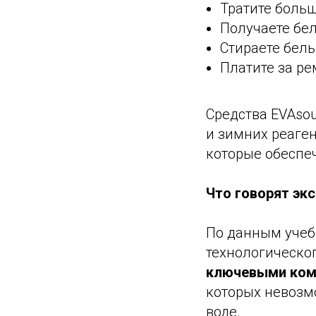
Тратите больш
Получаете бел
Стираете бель
Платите за р
Средства EVAso
и зимних реаге
которые обеспе
Что говорят эк
По данным учеб
технологическог
ключевыми ком
которых невозмо
воде.