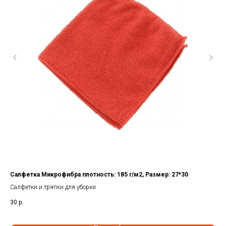
Салфетка Микрофибра плотность: 185 г/м2, Размер: 27*30
Сал
Раз
Салфетки и тряпки для уборки
Сал
30
р.
15