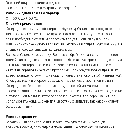
Внешний вид: прозрачная жидкость
Показатель рН: 7 – 8 (нейтральное средство)
Рабочий диапазон температур
От +30°С до + 60 °С.
Способ применения
Кондиционер при ручной стирке требуется добавлять непосредственно в
таз с водой и бельем. Потом нужно подождать 10 минут. После этого
вещи необходимо отжать и развесить для дальнейшей сушки, при
машинной стирке нужно заливать вещество не в стиральную машину, а в
специальное отделение для кондиционера.
Всегда соблюдать дозировку. Во время обработки на ткани появляется
тончайшая защитная пленка, которая оберегает материал от воздействия
внешних факторов. Если кондиционера использовано мало, то его не
хватит на образование такой прослойки. Если же дозировку превышать,
то это приведет к тому, что на ощупь ткань станет скользкой, неприятной.
К тому же излишки средства оседают на стенках стиральной машин.
Кондиционер бесполезно применять для вещей из материалов с
водоотталкивающими свойствами. Нельзя лить кондиционер в отделение
в стиральной машине, которое предназначается для порошка.Нельзя
использовать кондиционер для шерстяных изделий, так как они станут
бесформенными.
Условия хранения
Гарантийный срок хранения невскрытой упаковки 12 месяцев
Хранить в сухом, прохладном помещении. Не допускать замерзания.