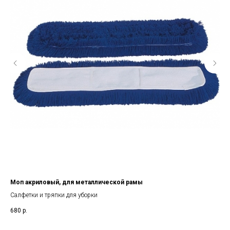
Моп акриловый, для металлической рамы
Тря
60
Салфетки и тряпки для уборки
Сал
680
р.
22