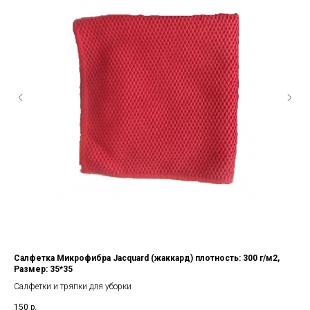
Салфетка Микрофибра Jacquard (жаккард) плотность: 300 г/м2,
Мо
Размер: 35*35
де
Салфетки и тряпки для уборки
Сал
150
р.
50