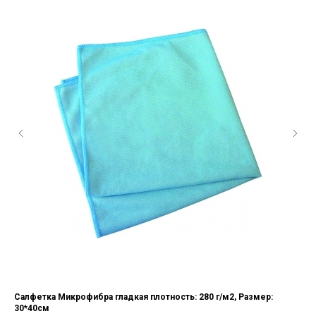
Салфетка Микрофибра гладкая плотность: 280 г/м2, Размер:
Сал
30*40см
Сал