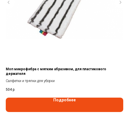
Моп микрофибра с мягким абразивом, для пластикового
Мо
держателя
Сал
Салфетки и тряпки для уборки
68
504
р.
Подробнее