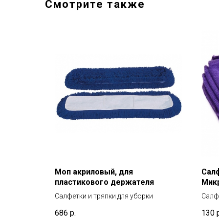
Смотрите также
Моп акриловый, для
Сал
азмер:
пластикового держателя
Микр
Плот
ки
Салфетки и тряпки для уборки
Салфе
686
р.
130