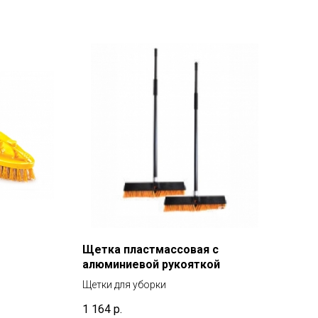
Щетка пластмассовая с
Хло
алюминиевой рукояткой
мет
Щетки для уборки
Салф
1 164
р.
740