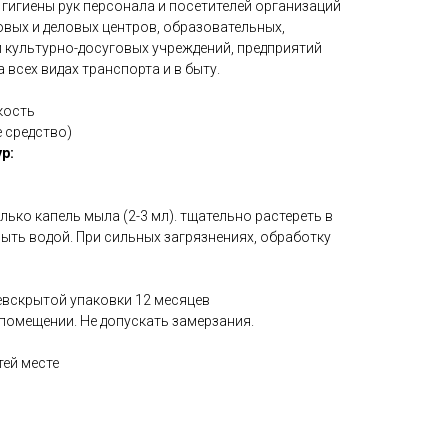
гигиены рук персонала и посетителей организаций
овых и деловых центров, образовательных,
 культурно-досуговых учреждений, предприятий
 всех видах транспорта и в быту.
кость
е средство)
р:
лько капель мыла (2-3 мл). тщательно растереть в
смыть водой. При сильных загрязнениях, обработку
евскрытой упаковки 12 месяцев
помещении. Не допускать замерзания.
тей месте