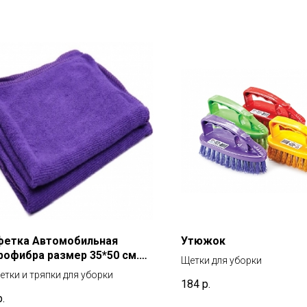
фетка Автомобильная
Утюжок
офибра размер 35*50 см.
Щетки для уборки
ность: 380 г/кв.м
тки и тряпки для уборки
184
р.
р.